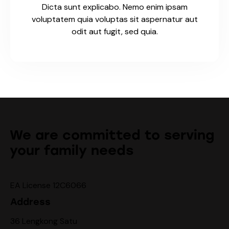
Dicta sunt explicabo. Nemo enim ipsam
voluptatem quia voluptas sit aspernatur aut
odit aut fugit, sed quia.
We are committed to serving
your family needs
EA License 12C6066
Address
36 Lengkong Satu